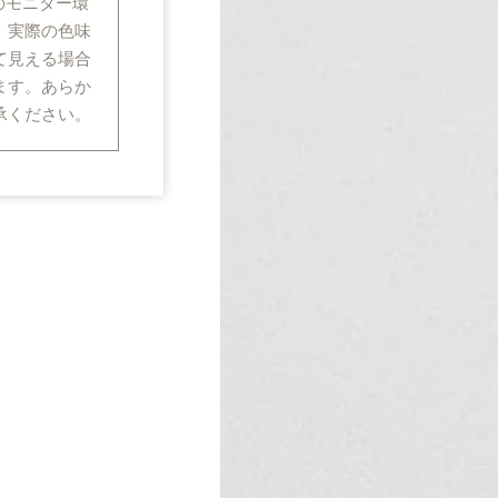
のモニター環
、実際の色味
て見える場合
ます。あらか
承ください。