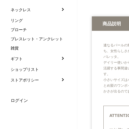
ネックレス
リング
商品説明
ブローチ
ブレスレット・アンクレット
連なるパールの
雑貨
ち、女性らしさ
バレッタ。
ギフト
デイリー使いか
活躍する事間違
ショップリスト
す。
小さいサイズは
ストアポリシー
とめ髪のワンポ
かさが出るので
ログイン
ATTENTI