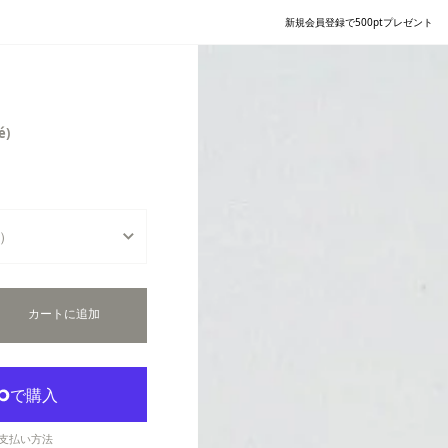
新規会員登録で500ptプレゼント
é)
2）
）
カートに追加
）
支払い方法