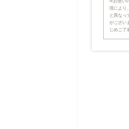
※お使い
境により
と異なっ
がござい
じめご了