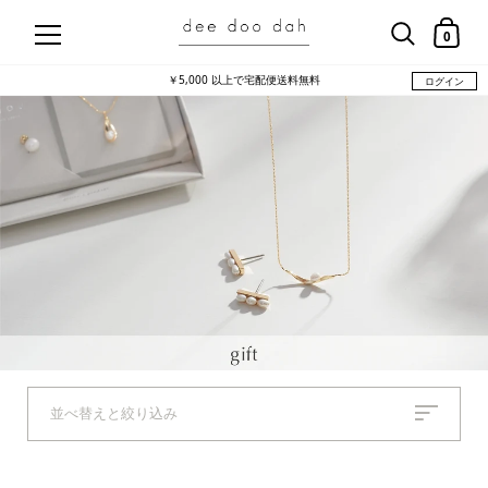
コンテンツにスキップ
ショッ
0
新規会員登録で500ptプレゼント
ログイン
並べ替えと絞り込み