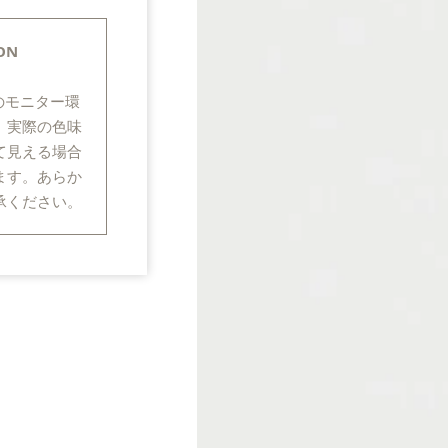
ON
のモニター環
、実際の色味
て見える場合
ます。あらか
承ください。