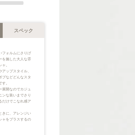
スペック
いフォルムにさりげ
ーを施した大人な雰
シャ。
やアップスタイル、
ボブなどどんなスタ
です。
ー展開なのでカジュ
ニンな装いまでさり
るだけでこなれ感ア
ときに、アレンジい
シャをプラスするの