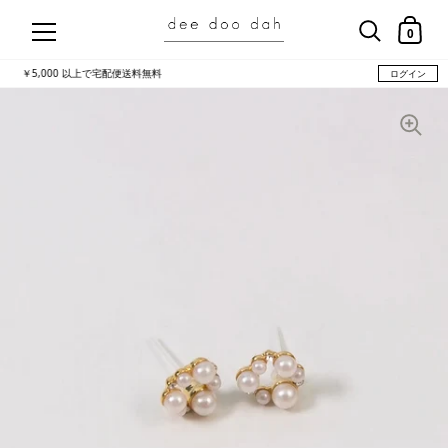
コンテンツにスキップ
ショッ
0
新規会員登録で500ptプレゼント
ログイン