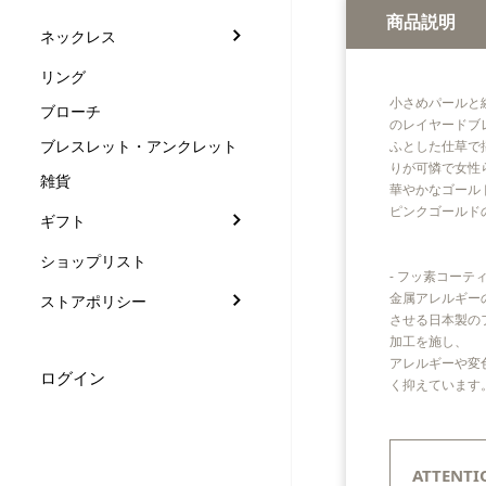
商品説明
ネックレス
リング
小さめパールと
ブローチ
のレイヤードブ
ブレスレット・アンクレット
ふとした仕草で
りが可憐で女性
雑貨
華やかなゴール
ピンクゴールド
ギフト
ショップリスト
- フッ素コーティ
金属アレルギー
ストアポリシー
させる日本製の
加工を施し、
アレルギーや変
ログイン
く抑えています
ATTENTI