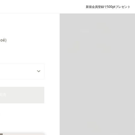
新規会員登録で500ptプレゼント
oé)
完売
ん