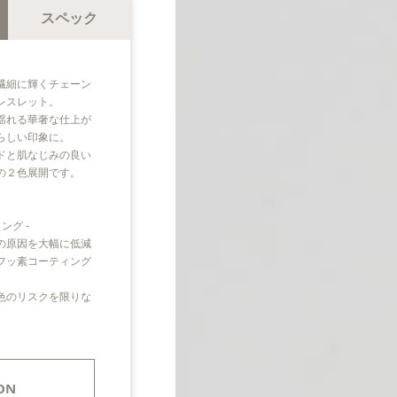
スペック
繊細に輝くチェーン
レスレット。
揺れる華奢な仕上が
らしい印象に。
ドと肌なじみの良い
の２色展開です。
ング -
の原因を大幅に低減
フッ素コーティング
色のリスクを限りな
。
ON