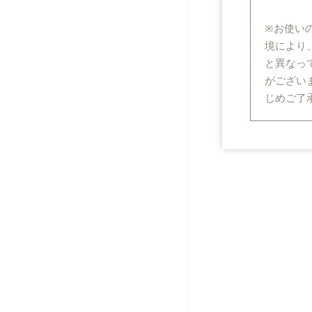
※お使い
境により
と異なっ
がござい
じめご了