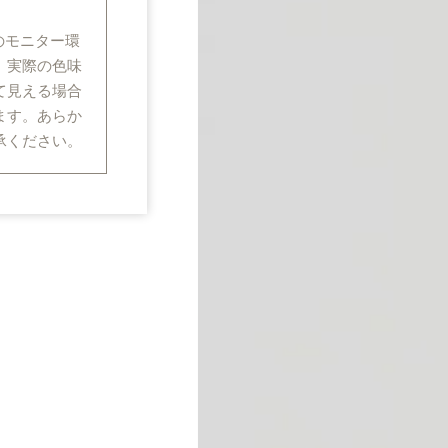
のモニター環
、実際の色味
て見える場合
ます。あらか
承ください。