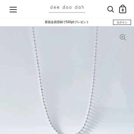
コンテンツにスキップ
ショッ
0
新規会員登録で500ptプレゼント
ログイン